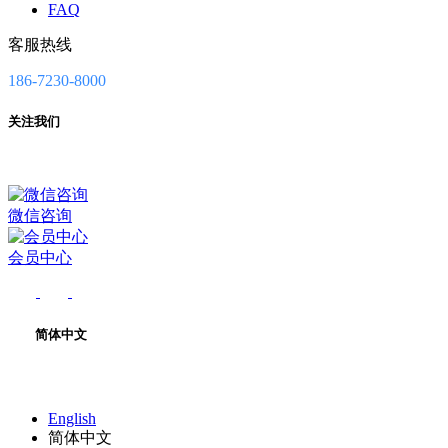
FAQ
客服热线
186-7230-8000
关注我们
微信咨询
会员中心
简体中文
English
简体中文