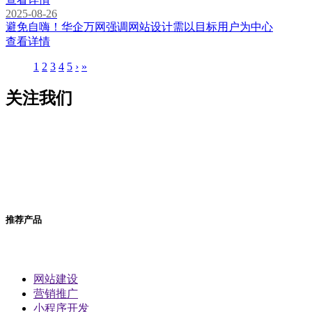
2025-08-26
避免自嗨！华企万网强调网站设计需以目标用户为中心
查看详情
1
2
3
4
5
›
»
关注我们
推荐产品
网站建设
营销推广
小程序开发