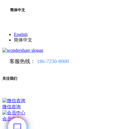
简体中文
English
简体中文
客服热线：
186-7230-8000
关注我们
微信咨询
会员中心