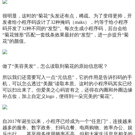
很明显，这时的“菊花”头发还有点，稀疏。为了变得更帅，开
发者给小程序码设计了32种掩码（maks），约等于给小程序
码开发了32种不同的“发型”。每次生成小程序码，后台会给
“菊花雏形”匹配一套线条效果最好的“发型”，进一步提升“菊
花”的颜值。
做了“美容美发”，怎么读取到菊花的原始信息呢？
所以我们还需要写入一点“元信息”，它的作用是告诉扫码的手
机，可以怎么透过“美颜”读取本质。这时的小程序码其实已经
可以扫出来了。但爱美之心码皆有之，还得在内圈和外圈边缘
补点妆，加上自定义logo，便得到一朵完美的“菊花”。
自2017年诞生以来，小程序已经成为一个“任意门”，连接越来
越多的服务。数字政务、扫码点餐、电商购物、效率办公、娱
乐出行……甚至很多使用频率不高，但和大家生活息息相关的