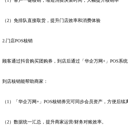
（
1
）客户一键核销，缩短消费决策时间，大幅提升核销率
（
2
）免排队直接取货，提升门店效率和消费体验
2.门店
POS
核销
顾客通过抖音购买团购券，到店后通过
「华企万网+
」
POS
系统
到店核销能帮助商家：
（
1
）
「华企万网+
」
POS
核销券完可同步会员资产，方便后续
（
2
）数据统一汇总，提升商家运营
/
财务对账效率。