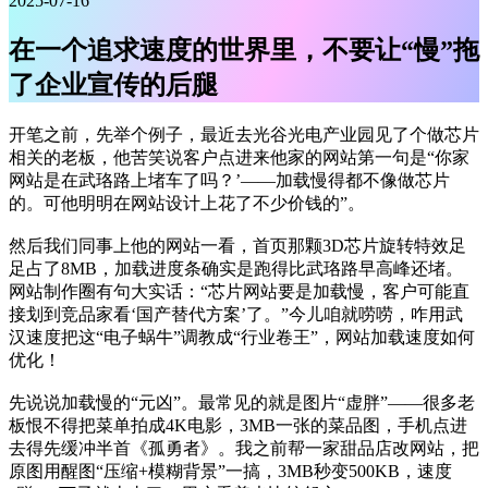
2025-07-16
在一个追求速度的世界里，不要让“慢”拖
了企业宣传的后腿
开笔之前，先举个例子，最近去光谷光电产业园见了个做芯片
相关的老板，他苦笑说客户点进来他家的网站第一句是“你家
网站是在武珞路上堵车了吗？’——加载慢得都不像做芯片
的。可他明明在网站设计上花了不少价钱的”。
然后我们同事上他的网站一看，首页那颗3D芯片旋转特效足
足占了8MB，加载进度条确实是跑得比武珞路早高峰还堵。
网站制作圈有句大实话：“芯片网站要是加载慢，客户可能直
接划到竞品家看‘国产替代方案’了。”今儿咱就唠唠，咋用武
汉速度把这“电子蜗牛”调教成“行业卷王”，网站加载速度如何
优化！
先说说加载慢的“元凶”。最常见的就是图片“虚胖”——很多老
板恨不得把菜单拍成4K电影，3MB一张的菜品图，手机点进
去得先缓冲半首《孤勇者》。我之前帮一家甜品店改网站，把
原图用醒图“压缩+模糊背景”一搞，3MB秒变500KB，速度