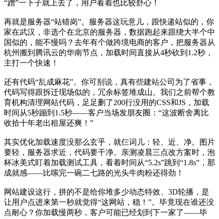
“蹭”一下子就上去了，用户看着也比较舒心！
再就是服务器“站错岗”。服务器这玩意儿，跟快递站似的，你
家在武汉，非选个在北京的服务器，数据跑起来跟绕大半个中
国似的，能不慢吗？去年有个做跨境电商的客户，把服务器从
杭州搬到腾讯云的华南节点，加载时间直接从4秒砍到1.2秒，
主打一个快速！
还有代码“乱成麻花”。你可别说，真有些建站公司为了省事，
代码写得跟拆迁现场似的，冗余标签堆成山。我们之前帮个教
育机构清理网站代码，足足删了200行没用的CSS和JS，加载
时间从5秒蹦到1.5秒——客户当场发朋友圈：“这波断舍离比
收拾十年老出租屋还爽！”
其实优化加载速度没那么玄乎，就仨词儿：轻、近、净。图片
要轻，服务器求近，代码要干净。亲测凌晨三点改方案时，泡
杯冰美式盯着加载测试工具，看着时间从“5.2s”跳到“1.8s”，那
成就感——比嗦完一碗二七路的光头牛肉粉还得劲！
网站建设这行，拼的不是给你堆多少动态特效、3D轮播，是
让用户点进来第一秒就觉得“这网站，稳！”。毕竟现在谁还没
点耐心？你加载慢两秒，客户可能已经划到下一家了——毕