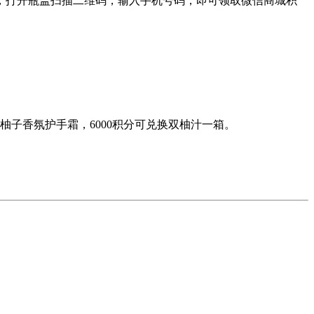
，打开瓶盖扫描二维码，输入手机号码，即可领取微信商城积
子香氛护手霜，6000积分可兑换双柚汁一箱。