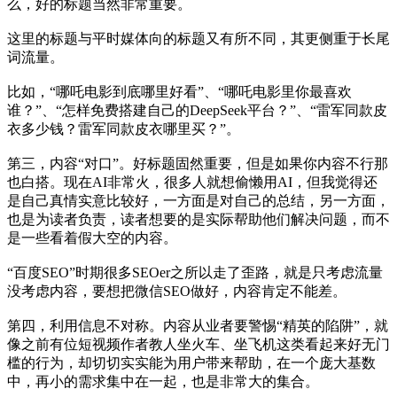
么，好的标题当然非常重要。
这里的标题与平时媒体向的标题又有所不同，其更侧重于长尾
词流量。
比如，“哪吒电影到底哪里好看”、“哪吒电影里你最喜欢
谁？”、“怎样免费搭建自己的DeepSeek平台？”、“雷军同款皮
衣多少钱？雷军同款皮衣哪里买？”。
第三，内容“对口”。好标题固然重要，但是如果你内容不行那
也白搭。现在AI非常火，很多人就想偷懒用AI，但我觉得还
是自己真情实意比较好，一方面是对自己的总结，另一方面，
也是为读者负责，读者想要的是实际帮助他们解决问题，而不
是一些看着假大空的内容。
“百度SEO”时期很多SEOer之所以走了歪路，就是只考虑流量
没考虑内容，要想把微信SEO做好，内容肯定不能差。
第四，利用信息不对称。内容从业者要警惕“精英的陷阱”，就
像之前有位短视频作者教人坐火车、坐飞机这类看起来好无门
槛的行为，却切切实实能为用户带来帮助，在一个庞大基数
中，再小的需求集中在一起，也是非常大的集合。